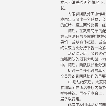
本人不清楚牌面的情况下
长。
为考验团队分工协作与
戏由每队派出一名队员，
的纸牌。经过两轮比赛，红
随后，在教练简单的配
方无惧烈日与身前的“枪林
畏惧，或以身体抵挡，或奋
终以双方比分持平告一段落
活动结束后，金通达
加强团队的凝聚力和战斗
中。随后，两队队长也分别
历时一个多小时的真人
全员意识到团队协作的重要
CS活动结束后，大家
参加集团在酒店餐厅内举
举杯共饮。而在分享会上
展予以肯定。
此次
中秋团建活动的